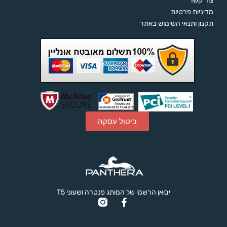
צור קשר
לאפס
cached
מדיניות פרטיות
את
תקנון ותנאי השימוש באתר
כל
האפשרויות
ביטול עסקה
יבואן הרשמי של המותג פנטרה ושעוני T5