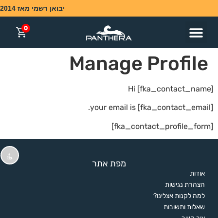
יבואן רשמי מאז 2014
0
שעוני T5
השבת את ההבזקים
Manage Profile
visibility_off
סמן כותרות
title
Hi [fka_contact_name]
צבע רקע
settings
זום (הקטנה)
zoom_out
your email is [fka_contact_email].
זום (הגדלה)
zoom_in
[fka_contact_profile_form]
הקטנת גופן
remove_circle_outline
הגדלת גופן
add_circle_outline
מפת אתר
גופן קריא
spellcheck
אודות
הצהרת נגישות
הוסף קו תחתון לקישורים
format_underlined
למה לקנות אצלינו?
סמן קישורים
font_download
שאלות ותשובות