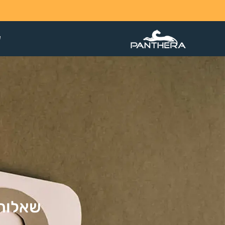
ש
שאלות 