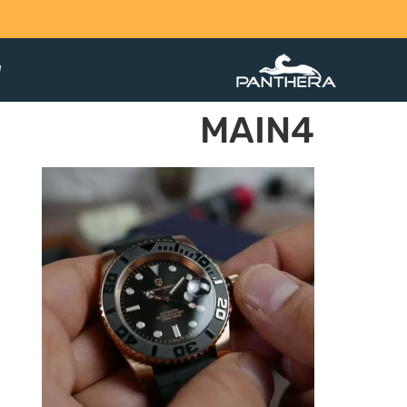
ש
MAIN4