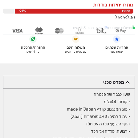
נותרו יחידות בודדות
נמכרו
91%
המלאי אזל
תשלום מאובטח
משלוח מהיר 1-3 ימים
אחריות שנתיים
משלוח חינם
החזרה/החלפה
יבואן רשמי
עם שליח עד הבית
עד 14 ימים
מפרט טכני
שעון לגבר של פנטרה
• קוטר: 44מ”מ
• סוג המנגנון: קוורץ made in Japan
• עמיד למים: 3 אטמוספרות (3bar)
• גוף השעון: פלדה אל חלד
• רצועה: פלדה אל חלד