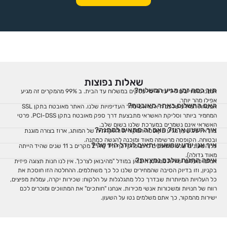
שאלות נפוצות
תוך כמה זמן מגיע המשלוח?
אנחנו מתחייבים ל-1 עד 4 ימי עסקים במשלוח עד הבית. ב 99% מהמקרים זה מגיע
אפילו מהר יותר.
האם התשלום באתר מאובטח?
אבטחת המידע שלכם היא בראש סדר העדיפויות שלנו. האתר מאובטח בתקן SSL
המחמיר ביותר וסליקת האשראי מתבצעת דרך ספק מאובטח בתקן PCI-DSS. פרטי
האשראי אינם נשמרים במערכת שלנו בשום שלב.
איך השעון ארוז? האם זה מתאים למתנה?
בוודאי! כל שעון מגיע בקופסה המקורית והיוקרתית של המותג, ארוז בצורה מוגנת
ובטוחה. הקופסה מרשימה מאוד ומוכנה להגשה כמתנה.
איך אני יודע שהשעון יתאים לגודל היד שלי?
כל השעונים שלנו מתאימים לרוב פרקי כף היד (היו 2 מקרים ב 11 שנים שהיד הייתה
מאוד גדולה).
איפה החנות שלכם נמצאת?
אנחנו פועלים ישירות ממחסן היבואן במודל "מהיבואן לצרכן". אין לנו חנות תצוגה פיזית
בקניון, וזו בדיוק הסיבה שהמחירים שלנו כל כך משתלמים. ההחלטה הזו חוסכת את
כל העלויות המיותרות שבדרך כלל מתגלגלות על הלקוח: שכירות יקרה, עמלות מפיצים,
רווח של חנויות ומשכורות אנשי מכירות. אנחנו "חותכים" את המתווכים ומוכרים לכם
ישירות מהמקור, כך אתם משלמים נטו על השעון.