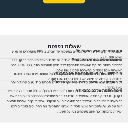
שאלות נפוצות
תוך כמה זמן מגיע המשלוח?
אנחנו מתחייבים ל-1 עד 4 ימי עסקים במשלוח עד הבית. ב 99% מהמקרים זה מגיע
אפילו מהר יותר.
האם התשלום באתר מאובטח?
אבטחת המידע שלכם היא בראש סדר העדיפויות שלנו. האתר מאובטח בתקן SSL
המחמיר ביותר וסליקת האשראי מתבצעת דרך ספק מאובטח בתקן PCI-DSS. פרטי
האשראי אינם נשמרים במערכת שלנו בשום שלב.
איך השעון ארוז? האם זה מתאים למתנה?
בוודאי! כל שעון מגיע בקופסה המקורית והיוקרתית של המותג, ארוז בצורה מוגנת
ובטוחה. הקופסה מרשימה מאוד ומוכנה להגשה כמתנה.
איך אני יודע שהשעון יתאים לגודל היד שלי?
כל השעונים שלנו מתאימים לרוב פרקי כף היד (היו 2 מקרים ב 11 שנים שהיד הייתה
מאוד גדולה).
איפה החנות שלכם נמצאת?
אנחנו פועלים ישירות ממחסן היבואן במודל "מהיבואן לצרכן". אין לנו חנות תצוגה פיזית
בקניון, וזו בדיוק הסיבה שהמחירים שלנו כל כך משתלמים. ההחלטה הזו חוסכת את
כל העלויות המיותרות שבדרך כלל מתגלגלות על הלקוח: שכירות יקרה, עמלות מפיצים,
רווח של חנויות ומשכורות אנשי מכירות. אנחנו "חותכים" את המתווכים ומוכרים לכם
ישירות מהמקור, כך אתם משלמים נטו על השעון.