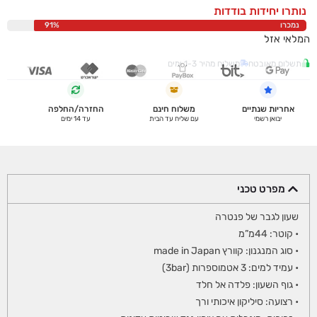
נותרו יחידות בודדות
נמכרו
91%
המלאי אזל
תשלום מאובטח
משלוח מהיר 1-3 ימים
אחריות שנתיים
משלוח חינם
החזרה/החלפה
יבואן רשמי
עם שליח עד הבית
עד 14 ימים
מפרט טכני
שעון לגבר של פנטרה
• קוטר: 44מ”מ
• סוג המנגנון: קוורץ made in Japan
• עמיד למים: 3 אטמוספרות (3bar)
• גוף השעון: פלדה אל חלד
• רצועה: סיליקון איכותי ורך