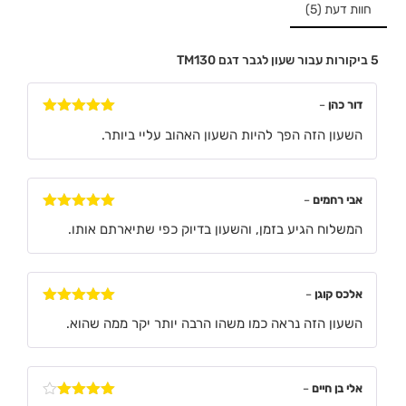
חוות דעת (5)
5 ביקורות עבור
שעון לגבר דגם TM130
דור כהן
–
דורג
5
מתוך
השעון הזה הפך להיות השעון האהוב עליי ביותר.
5
אבי רחמים
–
דורג
5
מתוך
המשלוח הגיע בזמן, והשעון בדיוק כפי שתיארתם אותו.
5
אלכס קוגן
–
דורג
5
מתוך
השעון הזה נראה כמו משהו הרבה יותר יקר ממה שהוא.
5
אלי בן חיים
–