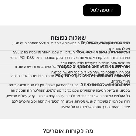
הוספה לסל
שאלות נפוצות
תוך כמה זמן מגיע המשלוח?
אנחנו מתחייבים ל-1 עד 4 ימי עסקים במשלוח עד הבית. ב 99% מהמקרים זה מגיע
אפילו מהר יותר.
האם התשלום באתר מאובטח?
אבטחת המידע שלכם היא בראש סדר העדיפויות שלנו. האתר מאובטח בתקן SSL
המחמיר ביותר וסליקת האשראי מתבצעת דרך ספק מאובטח בתקן PCI-DSS. פרטי
האשראי אינם נשמרים במערכת שלנו בשום שלב.
איך השעון ארוז? האם זה מתאים למתנה?
בוודאי! כל שעון מגיע בקופסה המקורית והיוקרתית של המותג, ארוז בצורה מוגנת
ובטוחה. הקופסה מרשימה מאוד ומוכנה להגשה כמתנה.
איך אני יודע שהשעון יתאים לגודל היד שלי?
כל השעונים שלנו מתאימים לרוב פרקי כף היד (היו 2 מקרים ב 11 שנים שהיד הייתה
מאוד גדולה).
איפה החנות שלכם נמצאת?
אנחנו פועלים ישירות ממחסן היבואן במודל "מהיבואן לצרכן". אין לנו חנות תצוגה פיזית
בקניון, וזו בדיוק הסיבה שהמחירים שלנו כל כך משתלמים. ההחלטה הזו חוסכת את
כל העלויות המיותרות שבדרך כלל מתגלגלות על הלקוח: שכירות יקרה, עמלות מפיצים,
רווח של חנויות ומשכורות אנשי מכירות. אנחנו "חותכים" את המתווכים ומוכרים לכם
ישירות מהמקור, כך אתם משלמים נטו על השעון.
מה לקוחות אומרים?