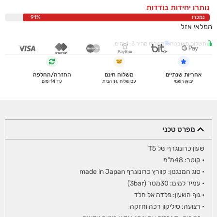
נותרו יחידות בודדות
נמכרו
91%
המלאי אזל
תשלום מאובטח
משלוח מהיר 1-3 ימים
אחריות שנתיים
משלוח חינם
החזרה/החלפה
יבואן רשמי
עם שליח עד הבית
עד 14 ימים
מפרט טכני
שעון כרונוגרף של T5
• קוטר: 48מ”מ
• סוג המנגנון: קוורץ כרונוגרף made in Japan
• עמיד למים: 30מטר (3bar)
• גוף השעון: פלדה אל חלד
• רצועה: סיליקון רכה וחזקה