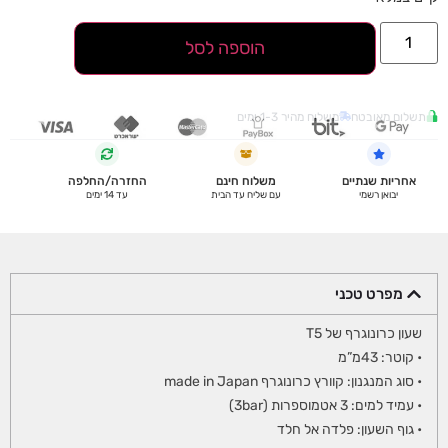
הוספה לסל
תשלום מאובטח
משלוח מהיר 1-3 ימים
אחריות שנתיים
משלוח חינם
החזרה/החלפה
יבואן רשמי
עם שליח עד הבית
עד 14 ימים
מפרט טכני
שעון כרונוגרף של T5
• קוטר: 43מ”מ
• סוג המנגנון: קוורץ כרונוגרף made in Japan
• עמיד למים: 3 אטמוספרות (3bar)
• גוף השעון: פלדה אל חלד