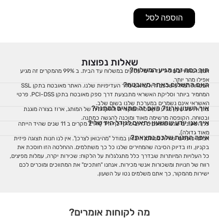
הוספה לסל
שאלות נפוצות
תוך כמה זמן מגיע המשלוח?
אנחנו מתחייבים ל-1 עד 4 ימי עסקים במשלוח עד הבית. ב 99% מהמקרים זה מגיע
אפילו מהר יותר.
האם התשלום באתר מאובטח?
אבטחת המידע שלכם היא בראש סדר העדיפויות שלנו. האתר מאובטח בתקן SSL
המחמיר ביותר וסליקת האשראי מתבצעת דרך ספק מאובטח בתקן PCI-DSS. פרטי
האשראי אינם נשמרים במערכת שלנו בשום שלב.
איך השעון ארוז? האם זה מתאים למתנה?
בוודאי! כל שעון מגיע בקופסה המקורית והיוקרתית של המותג, ארוז בצורה מוגנת
ובטוחה. הקופסה מרשימה מאוד ומוכנה להגשה כמתנה.
איך אני יודע שהשעון יתאים לגודל היד שלי?
כל השעונים שלנו מתאימים לרוב פרקי כף היד (היו 2 מקרים ב 11 שנים שהיד הייתה
מאוד גדולה).
איפה החנות שלכם נמצאת?
אנחנו פועלים ישירות ממחסן היבואן במודל "מהיבואן לצרכן". אין לנו חנות תצוגה פיזית
בקניון, וזו בדיוק הסיבה שהמחירים שלנו כל כך משתלמים. ההחלטה הזו חוסכת את
כל העלויות המיותרות שבדרך כלל מתגלגלות על הלקוח: שכירות יקרה, עמלות מפיצים,
רווח של חנויות ומשכורות אנשי מכירות. אנחנו "חותכים" את המתווכים ומוכרים לכם
ישירות מהמקור, כך אתם משלמים נטו על השעון.
מה לקוחות אומרים?