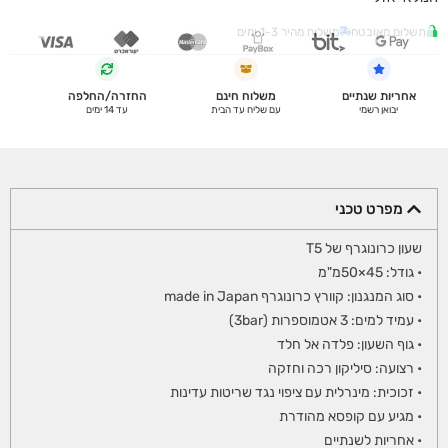
תשלום מאובטח
משלוח מהיר 1-3 ימים
אחריות שנתיים
משלוח חינם
החזרה/החלפה
יבואן רשמי
עם שליח עד הבית
עד 14 ימים
מפרט טכני
שעון כרונוגרף של T5
• גודל: 45×50מ"מ
• סוג המנגנון: קוורץ כרונוגרף made in Japan
• עמיד למים: 3 אטמוספרות (3bar)
• גוף השעון: פלדה אל חלד
• רצועה: סיליקון רכה וחזקה
• זכוכית: מינרלית עם ציפוי נגד שריטות עדינות
• מגיע עם קופסא מהודרת
• אחריות לשנתיים