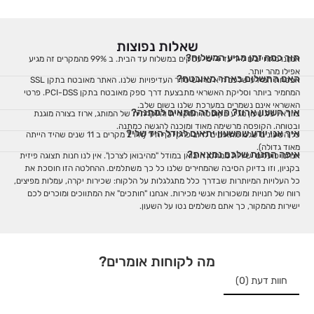
שאלות נפוצות
תוך כמה זמן מגיע המשלוח?
אנחנו מתחייבים ל-1 עד 4 ימי עסקים במשלוח עד הבית. ב 99% מהמקרים זה מגיע
אפילו מהר יותר.
האם התשלום באתר מאובטח?
אבטחת המידע שלכם היא בראש סדר העדיפויות שלנו. האתר מאובטח בתקן SSL
המחמיר ביותר וסליקת האשראי מתבצעת דרך ספק מאובטח בתקן PCI-DSS. פרטי
האשראי אינם נשמרים במערכת שלנו בשום שלב.
איך השעון ארוז? האם זה מתאים למתנה?
בוודאי! כל שעון מגיע בקופסה המקורית והיוקרתית של המותג, ארוז בצורה מוגנת
ובטוחה. הקופסה מרשימה מאוד ומוכנה להגשה כמתנה.
איך אני יודע שהשעון יתאים לגודל היד שלי?
כל השעונים שלנו מתאימים לרוב פרקי כף היד (היו 2 מקרים ב 11 שנים שהיד הייתה
מאוד גדולה).
איפה החנות שלכם נמצאת?
אנחנו פועלים ישירות ממחסן היבואן במודל "מהיבואן לצרכן". אין לנו חנות תצוגה פיזית
בקניון, וזו בדיוק הסיבה שהמחירים שלנו כל כך משתלמים. ההחלטה הזו חוסכת את
כל העלויות המיותרות שבדרך כלל מתגלגלות על הלקוח: שכירות יקרה, עמלות מפיצים,
רווח של חנויות ומשכורות אנשי מכירות. אנחנו "חותכים" את המתווכים ומוכרים לכם
ישירות מהמקור, כך אתם משלמים נטו על השעון.
מה לקוחות אומרים?
חוות דעת (0)