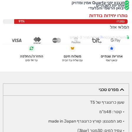
מנגנון יפני Quartz אמין ומדויק
אחריות לשנתיים
יבואן הרשמי והבלעדי
נותרו יחידות בודדות
נמכרו
91%
המלאי אזל
תשלום מאובטח
משלוח מהיר 1-3 ימים
אחריות שנתיים
משלוח חינם
החזרה/החלפה
יבואן רשמי
עם שליח עד הבית
עד 14 ימים
מפרט טכני
שעון כרונוגרף של T5
• קוטר: 48מ”מ
• סוג המנגנון: קוורץ כרונוגרף made in Japan
• עמיד למים: 30מטר (3bar)