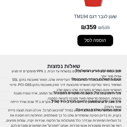
שעון לגבר דגם TM194
₪
359
₪
539
הוספה לסל
שאלות נפוצות
תוך כמה זמן מגיע המשלוח?
אנחנו מתחייבים ל-1 עד 4 ימי עסקים במשלוח עד הבית. ב 99% מהמקרים זה מגיע
אפילו מהר יותר.
האם התשלום באתר מאובטח?
אבטחת המידע שלכם היא בראש סדר העדיפויות שלנו. האתר מאובטח בתקן SSL
המחמיר ביותר וסליקת האשראי מתבצעת דרך ספק מאובטח בתקן PCI-DSS. פרטי
האשראי אינם נשמרים במערכת שלנו בשום שלב.
איך השעון ארוז? האם זה מתאים למתנה?
בוודאי! כל שעון מגיע בקופסה המקורית והיוקרתית של המותג, ארוז בצורה מוגנת
ובטוחה. הקופסה מרשימה מאוד ומוכנה להגשה כמתנה.
איך אני יודע שהשעון יתאים לגודל היד שלי?
כל השעונים שלנו מתאימים לרוב פרקי כף היד (היו 2 מקרים ב 11 שנים שהיד הייתה
מאוד גדולה).
איפה החנות שלכם נמצאת?
אנחנו פועלים ישירות ממחסן היבואן במודל "מהיבואן לצרכן". אין לנו חנות תצוגה פיזית
בקניון, וזו בדיוק הסיבה שהמחירים שלנו כל כך משתלמים. ההחלטה הזו חוסכת את
כל העלויות המיותרות שבדרך כלל מתגלגלות על הלקוח: שכירות יקרה, עמלות מפיצים,
רווח של חנויות ומשכורות אנשי מכירות. אנחנו "חותכים" את המתווכים ומוכרים לכם