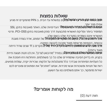
שאלות נפוצות
תוך כמה זמן מגיע המשלוח?
אנחנו מתחייבים ל-1 עד 4 ימי עסקים במשלוח עד הבית. ב 99% מהמקרים זה מגיע
אפילו מהר יותר.
האם התשלום באתר מאובטח?
אבטחת המידע שלכם היא בראש סדר העדיפויות שלנו. האתר מאובטח בתקן SSL
המחמיר ביותר וסליקת האשראי מתבצעת דרך ספק מאובטח בתקן PCI-DSS. פרטי
האשראי אינם נשמרים במערכת שלנו בשום שלב.
איך השעון ארוז? האם זה מתאים למתנה?
בוודאי! כל שעון מגיע בקופסה המקורית והיוקרתית של המותג, ארוז בצורה מוגנת
ובטוחה. הקופסה מרשימה מאוד ומוכנה להגשה כמתנה.
איך אני יודע שהשעון יתאים לגודל היד שלי?
כל השעונים שלנו מתאימים לרוב פרקי כף היד (היו 2 מקרים ב 11 שנים שהיד הייתה
מאוד גדולה).
איפה החנות שלכם נמצאת?
אנחנו פועלים ישירות ממחסן היבואן במודל "מהיבואן לצרכן". אין לנו חנות תצוגה פיזית
בקניון, וזו בדיוק הסיבה שהמחירים שלנו כל כך משתלמים. ההחלטה הזו חוסכת את
כל העלויות המיותרות שבדרך כלל מתגלגלות על הלקוח: שכירות יקרה, עמלות מפיצים,
רווח של חנויות ומשכורות אנשי מכירות. אנחנו "חותכים" את המתווכים ומוכרים לכם
ישירות מהמקור, כך אתם משלמים נטו על השעון.
מה לקוחות אומרים?
חוות דעת (0)