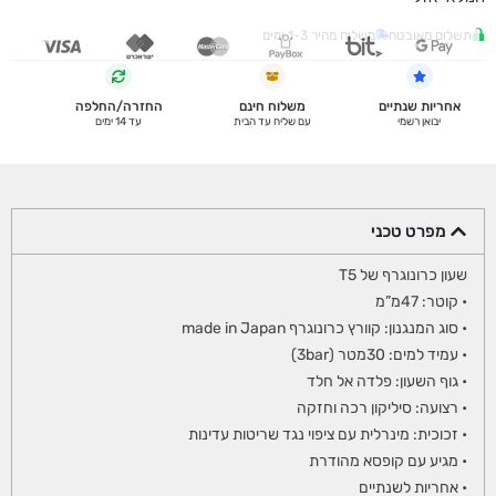
תשלום מאובטח
משלוח מהיר 1-3 ימים
אחריות שנתיים
משלוח חינם
החזרה/החלפה
יבואן רשמי
עם שליח עד הבית
עד 14 ימים
מפרט טכני
שעון כרונוגרף של T5
• קוטר: 47מ”מ
• סוג המנגנון: קוורץ כרונוגרף made in Japan
• עמיד למים: 30מטר (3bar)
• גוף השעון: פלדה אל חלד
• רצועה: סיליקון רכה וחזקה
• זכוכית: מינרלית עם ציפוי נגד שריטות עדינות
• מגיע עם קופסא מהודרת
• אחריות לשנתיים