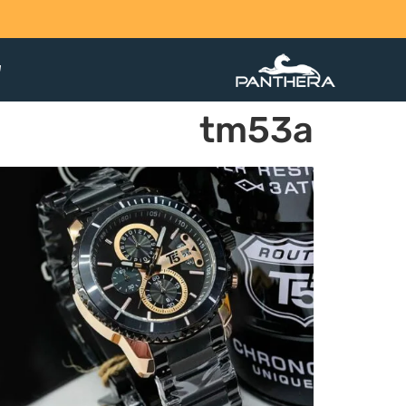
ש
tm53a